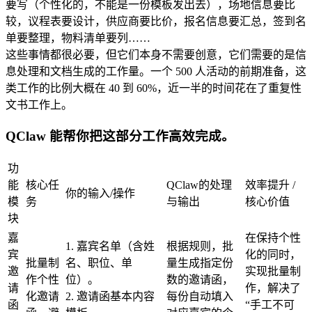
要写（个性化的，不能是一份模板发出去），场地信息要比
较，议程表要设计，供应商要比价，报名信息要汇总，签到名
单要整理，物料清单要列……
这些事情都很必要，但它们本身不需要创意，它们需要的是信
息处理和文档生成的工作量。一个 500 人活动的前期准备，这
类工作的比例大概在 40 到 60%，近一半的时间花在了重复性
文书工作上。
QClaw 能帮你把这部分工作高效完成。
功
能
核心任
QClaw的处理
效率提升 / 
你的输入/操作
模
务
与输出
核心价值
块
嘉
在保持个性
1.
嘉宾名单（含姓
根据规则，批
宾
化的同时，
批量制
名、职位、单
量生成指定份
邀
实现批量制
作个性
位）。
数的邀请函，
请
作，解决了
化邀请
2. 邀请函基本内容
每份自动填入
函
“手工不可