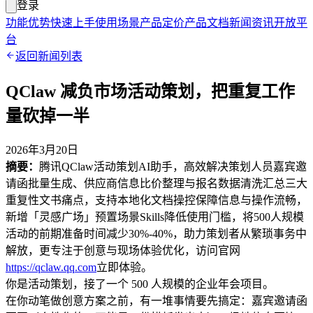
登录
功能优势
快速上手
使用场景
产品定价
产品文档
新闻资讯
开放平
台
返回新闻列表
QClaw 减负市场活动策划，把重复工作
量砍掉一半
2026年3月20日
摘要：
腾讯QClaw活动策划AI助手，高效解决策划人员嘉宾邀
请函批量生成、供应商信息比价整理与报名数据清洗汇总三大
重复性文书痛点，支持本地化文档操控保障信息与操作流畅，
新增「灵感广场」预置场景Skills降低使用门槛，将500人规模
活动的前期准备时间减少30%-40%，助力策划者从繁琐事务中
解放，更专注于创意与现场体验优化，访问官网
https://qclaw.qq.com
立即体验。
你是活动策划，接了一个 500 人规模的企业年会项目。
在你动笔做创意方案之前，有一堆事情要先搞定：嘉宾邀请函