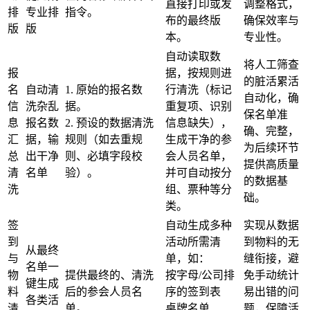
直接打印或发
调整格式，
排
专业排
指令。
布的最终版
确保效率与
版​
版
本。
专业性。
自动读取数
将人工筛查
报
据，按规则进
的脏活累活
名
自动清
1.
原始的报名数
行清洗（标记
自动化，确
信
洗杂乱
据。
重复项、识别
保名单准
息
报名数
2. 预设的数据清洗
信息缺失），
确、完整，
汇
据，输
规则（如去重规
生成干净的参
为后续环节
总
出干净
则、必填字段校
会人员名单，
提供高质量
清
名单
验）。
并可自动按分
的数据基
洗​
组、票种等分
础。
类。
签
自动生成多种
实现从数据
到
活动所需清
到物料的无
从最终
与
单，如：
缝衔接，避
名单一
物
提供最终的、清洗
按字母/公司排
免手动统计
键生成
料
后的参会人员名
序的签到表
易出错的问
各类活
清
单。
桌牌名单
题，保障活