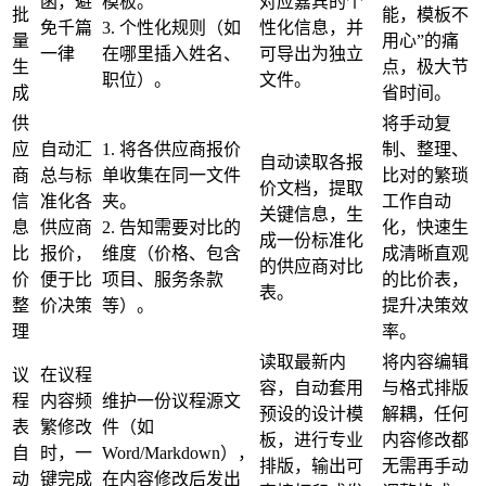
函，避
模板。
对应嘉宾的个
批
能，模板不
免千篇
3. 个性化规则（如
性化信息，并
量
用心”的痛
一律
在哪里插入姓名、
可导出为独立
生
点，极大节
职位）。
文件。
成​
省时间。
供
将手动复
应
自动汇
1.
将各供应商报价
制、整理、
自动读取各报
商
总与标
单收集在同一文件
比对的繁琐
价文档，提取
信
准化各
夹。
工作自动
关键信息，生
息
供应商
2. 告知需要对比的
化，快速生
成一份标准化
比
报价，
维度（价格、包含
成清晰直观
的供应商对比
价
便于比
项目、服务条款
的比价表，
表。
整
价决策
等）。
提升决策效
理​
率。
读取最新内
将内容编辑
议
在议程
容，自动套用
与格式排版
程
内容频
维护一份议程源文
预设的设计模
解耦，任何
表
繁修改
件（如
板，进行专业
内容修改都
自
时，一
Word/Markdown），
排版，输出可
无需再手动
动
键完成
在内容修改后发出